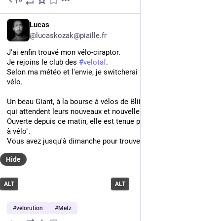
Jun 1
FR
Lucas
@lucaskozak@piaille.fr
J'ai enfin trouvé mon vélo-ciraptor.
Je rejoins le club des 
#
velotaf
.
Selon ma météo et l'envie, je switcherai entre la marche et le 
vélo.
Un beau Giant, à la bourse à vélos de Bliiida, plus de 400 vélos 
qui attendent leurs nouveaux et nouvelles propriétaires.
Ouverte depuis ce matin, elle est tenue par l'association "Metz 
à vélo". 
Vous avez jusqu'à dimanche pour trouver votre bonheur.
Hide
ALT
ALT
#
velorution
#
Metz