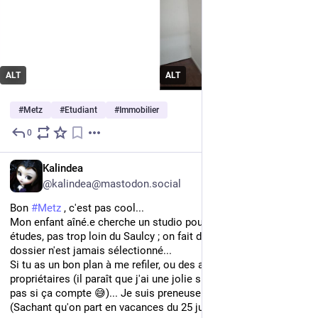
ALT
ALT
#
Metz
#
Etudiant
#
Immobilier
0
Jul 21
*
FR
Kalindea
@kalindea@mastodon.social
Bon 
#
Metz
 , c'est pas cool...
Mon enfant aîné.e cherche un studio pour reprendre ses 
études, pas trop loin du Saulcy ; on fait des visites, mais notre 
dossier n'est jamais sélectionné...
Si tu as un bon plan à me refiler, ou des astuces pour plaire aux 
propriétaires (il paraît que j'ai une jolie signature, je ne sais 
pas si ça compte 😅)... Je suis preneuse...
(Sachant qu'on part en vacances du 25 juillet au 8 août)