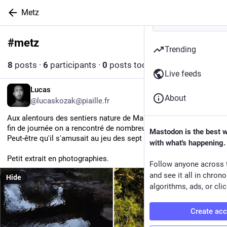
Metz
#
metz
Follow hashtag
Trending
8
posts
·
6
participants
·
0
posts today
Live feeds
FR
Lucas
About
@lucaskozak@piaille.fr
Aux alentours des sentiers nature de Magny, 
#
Metz
, en cette 
fin de journée on a rencontré de nombreux hérons.
Mastodon is the best 
Peut-être qu'il s'amusait au jeu des sept familles.
with what's happening.
Petit extrait en photographies.
Follow anyone across 
and see it all in chron
Hide
algorithms, ads, or clic
Create ac