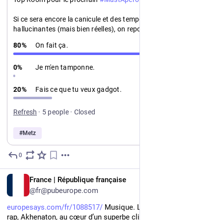
Si ce sera encore la canicule et des températures 
hallucinantes (mais bien réelles), on reportera en août..
80
%
On fait ça.
0
%
Je m'en tamponne.
20
%
Fais ce que tu veux gadgot.
Refresh
·
5 people
·
Closed
#
Metz
0
Jul 30
*
FR
France | République française
@fr@pubeurope.com
europesays.com/fr/1088517/
 Musique. La star marseillaise du 
rap, Akhenaton, au cœur d’un superbe clip tourné à Borny avec 