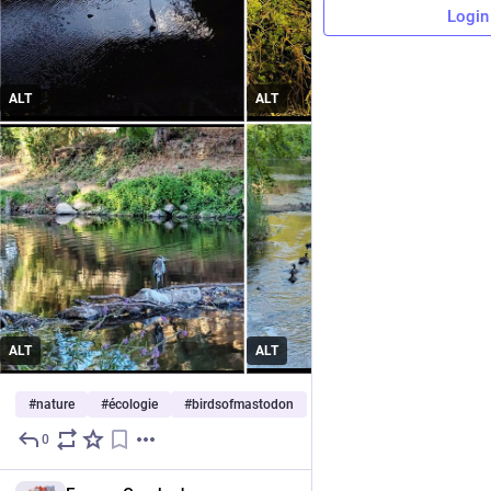
Login
ALT
ALT
ALT
ALT
#
nature
#
écologie
#
birdsofmastodon
0
3d
FR