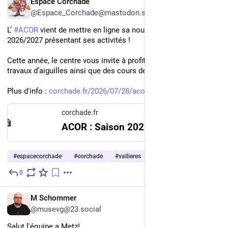
Espace Corchade
@Espace_Corchade@mastodon.social
L’ 
#
ACOR
 vient de mettre en ligne sa nouvelle plaquette 
2026/2027 présentant ses activités !
Cette année, le centre vous invite à profiter des joies des 
travaux d’aiguilles ainsi que des cours de 
#
pilates
 .
Plus d'info : 
corchade.fr/2026/07/28/acor-sa
corchade.fr
ACOR : Saison 2026 / 2027 – Espace Corchade
#
espacecorchade
#
corchade
#
vallieres
…and 5 more
0
4d
*
EN
M Schommer
@musevg@23.social
Salut l'équipe a Metz! 