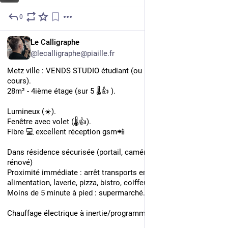
0
Jul 24
FR
Le Calligraphe
@lecalligraphe@piaille.fr
Metz ville : VENDS STUDIO étudiant (ou pas) rénové (en 
cours).
28m² - 4ième étage (sur 5 🌡️👍 ).
Lumineux (☀️).
Fenêtre avec volet (🌡️👍).
Fibre 💻 excellent réception gsm📲 
Dans résidence sécurisée (portail, caméra), propre (ascenseur 
rénové)
Proximité immédiate : arrêt transports en commun, 
alimentation, laverie, pizza, bistro, coiffeur.
Moins de 5 minute à pied : supermarché.
Chauffage électrique à inertie/programmable.