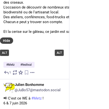
des oiseaux. 
L'occasion de découvrir de nombreux stands autour de la 
biodiversité ou de l'artisanat local.
Des ateliers, conférences, food-trucks et autres poèmes lus. 
Chacun.e peut y trouver son compte. 
Et la cerise sur le gâteau, ce jardin est sacrement beau. 
Hide
ALT
ALT
#
Metz
#
festival
1
Jun 7
FR
Julien Bonhomme
@JuBo57@mastodon.social
📢 C'est ce WE à 
#
Metz
 !
6 & 7 juin 2026