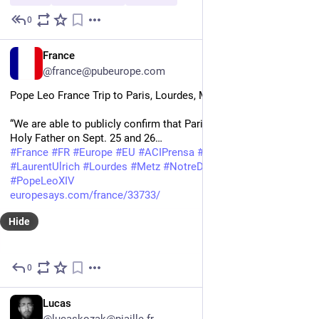
0
Jun 11
EN
France
@france@pubeurope.com
Pope Leo France Trip to Paris, Lourdes, Metz
“We are able to publicly confirm that Paris will welcome the 
Holy Father on Sept. 25 and 26…
#
France
#
FR
#
Europe
#
EU
#
ACIPrensa
#
apostolicjourney
#
LaurentUlrich
#
Lourdes
#
Metz
#
NotreDameCathedral
#
Paris
#
PopeLeoXIV
europesays.com/france/33733/
Hide
0
Jun 10
FR
Lucas
@lucaskozak@piaille.fr