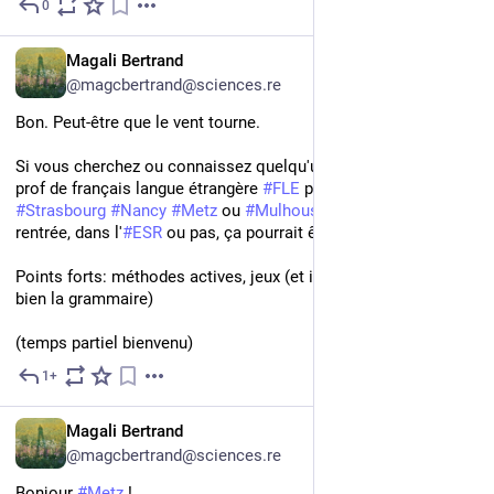
0
Jul 14
*
FR
Magali Bertrand
@magcbertrand@sciences.re
Bon. Peut-être que le vent tourne.
Si vous cherchez ou connaissez quelqu'un qui cherche une 
prof de français langue étrangère 
#
FLE
 pour adultes à 
#
Strasbourg
#
Nancy
#
Metz
 ou 
#
Mulhouse
 (allez...) pour la 
rentrée, dans l'
#
ESR
 ou pas, ça pourrait être moi!
Points forts: méthodes actives, jeux (et il paraît que j'explique 
bien la grammaire)
(temps partiel bienvenu)
1+
Jul 10
FR
Magali Bertrand
@magcbertrand@sciences.re
Bonjour 
#
Metz
 !