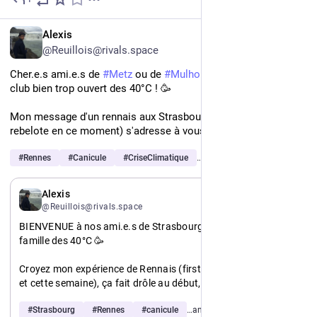
Jul 3
FR
Alexis
@Reuillois@rivals.space
Cher.e.s ami.e.s de 
#
Metz
 ou de 
#
Mulhouse
 : bienvenue au 
club bien trop ouvert des 40°C ! 🥳 
Mon message d'un rennais aux Strasbourgeois d'hier (ville qui 
rebelote en ce moment) s'adresse à vous aujourd'hui :
#
Rennes
#
Canicule
#
CriseClimatique
…and 4 more
FR
Alexis
@Reuillois@rivals.space
BIENVENUE à nos ami.e.s de Strasbourg dans la grande 
famille des 40°C 🥳
Croyez mon expérience de Rennais (first time 2019, puis 2022 
et cette semaine), ça fait drôle au début,  et puis ça fait 
encore drôle après. 
#
Strasbourg
#
Rennes
#
canicule
…and 3 more