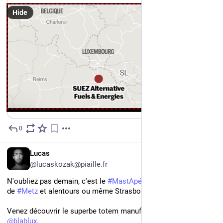
Hide
0
6d
FR
Lucas
@lucaskozak@piaille.fr
N'oubliez pas demain, c'est le 
#
MastApéroMetz
, pour les gens 
de 
#
Metz
 et alentours ou même Strasbourg ( 
 ).
Venez découvrir le superbe totem manufacturé par notre cher 
@
blablux
.