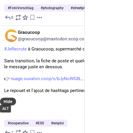
#
FotoVorschlag
#
photography
#
streetphotography
…and 1 more
0
Jul 8
FR
Graoucoop
@graoucoop@mastodon.scop.coop
#
JeRecrute
 à Graoucoop, supermarché coopératif de 
#
Metz
 !
Sans transition, la fiche de poste et quelques indications dans 
le message juste en dessous.
👉 
nuage.ouvaton.coop/s/bJyNoWG8L
Le repouet et l'ajout de hashtags pertinents sont bienvenus !
Hide
ALT
#
cooperative
#
ESS
#
emploi
1