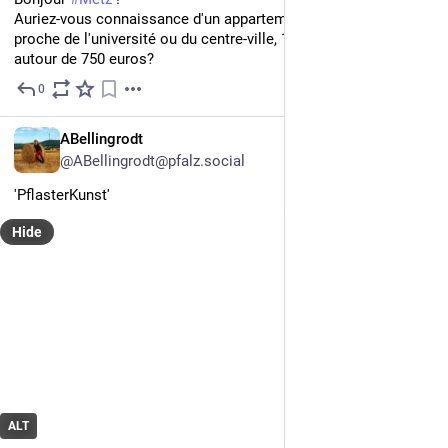
Auriez-vous connaissance d'un appartement en location, 
proche de l'université ou du centre-ville, 1 ou 2 pièces, budget 
autour de 750 euros?
0
Jul 9
EN
ABellingrodt
@ABellingrodt@pfalz.social
'PflasterKunst' 
Hide
ALT