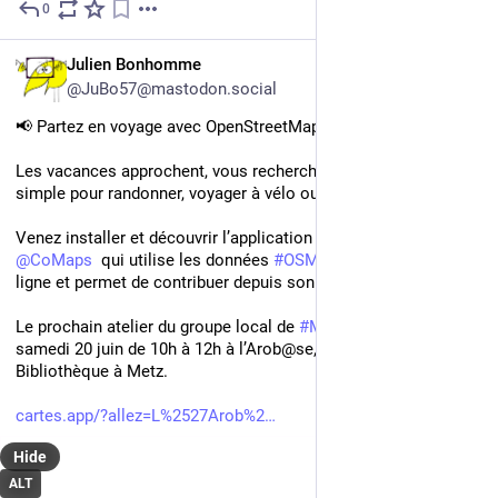
0
Jun 24
FR
Julien Bonhomme
@JuBo57@mastodon.social
📢 Partez en voyage avec OpenStreetMap 🗺️ 📍 
Les vacances approchent, vous recherchez une solution 
simple pour randonner, voyager à vélo ou en voiture. 
Venez installer et découvrir l’application mobile GPS 
@
CoMaps
  qui utilise les données 
#
OSM
 avec des cartes hors 
ligne et permet de contribuer depuis son téléphone.
Le prochain atelier du groupe local de 
#
Metz
 aura lieu le 
samedi 20 juin de 10h à 12h à l’Arob@se, 5 place de la 
Bibliothèque à Metz.
cartes.app/?allez=L%2527Arob%2
Hide
ALT