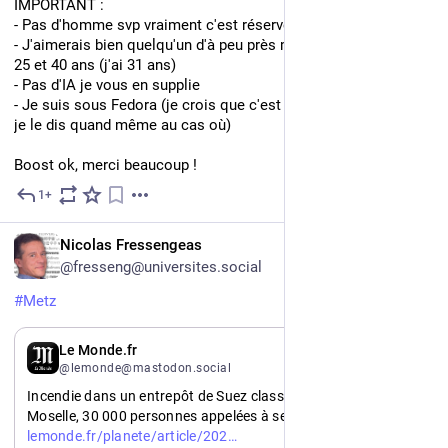
IMPORTANT :
- Pas d'homme svp vraiment c'est réservé aux femmes
- J'aimerais bien quelqu'un d'à peu près mon âge genre entre 
25 et 40 ans (j'ai 31 ans)
- Pas d'IA je vous en supplie
- Je suis sous Fedora (je crois que c'est important je sais pas 
je le dis quand même au cas où)
Boost ok, merci beaucoup !
1+
6d
FR
Nicolas Fressengeas
@fresseng@universites.social
#
Metz
FR
Le Monde.fr
@lemonde@mastodon.social
Incendie dans un entrepôt de Suez classé Seveso seuil bas en 
https://www.
Moselle, 30 000 personnes appelées à se confiner 
6/08/02/incendie-dans-un-entrepot-de-suez-classe-seveso-seuil-bas-en-moselle-30-000-personnes-appelees-a-se-confiner_6737286_3244.html?utm_source=dlvr.it&utm_medium=mastodon
lemonde.fr/planete/article/202