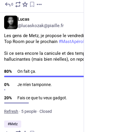
0
Jul 15
FR
Lucas
@lucaskozak@piaille.fr
Les gens de Metz, je propose le vendredi 31 juillet à 17h30 au 
Top Room pour le prochain 
#
MastApéroMetz
.
Si ce sera encore la canicule et des températures 
hallucinantes (mais bien réelles), on reportera en août..
80
%
On fait ça.
0
%
Je m'en tamponne.
20
%
Fais ce que tu veux gadgot.
Refresh
·
5 people
·
Closed
#
Metz