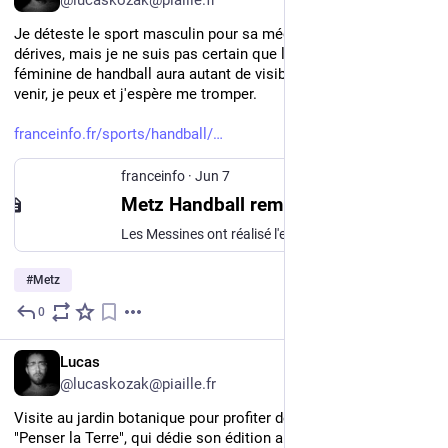
Je déteste le sport masculin pour sa médiatisation et ses 
dérives, mais je ne suis pas certain que l'équipe messine 
féminine de handball aura autant de visibilité dans les jours à 
venir, je peux et j'espère me tromper. 
franceinfo.fr/sports/handball/
franceinfo
·
Jun 7
Metz Handball remporte la Ligue des champions, une première pour une équipe féminine française
Les Messines ont réalisé l'exploit face au club hongrois de Györ, référence sur la scène européenne et double tenant du titre, en s'imposant (31-29), dimanche à Budapest.
#
Metz
0
Jun 7
*
FR
Lucas
@lucaskozak@piaille.fr
Visite au jardin botanique pour profiter de l'excellent festival 
"Penser la Terre", qui dédie son édition annuelle au courage 