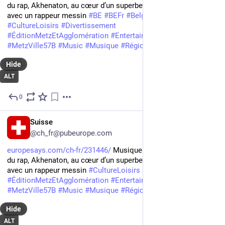
du rap, Akhenaton, au cœur d’un superbe clip tourné à Borny 
avec un rappeur messin 
#
BE
#
BEFr
#
Belgique
#
Belgium
#
CultureLoisirs
#
Divertissement
#
ÉditionMetzEtAgglomération
#
Entertainment
#
Metz
#
MetzVille57B
#
Music
#
Musique
#
RégionLorraine
Hide
ALT
0
Jul 24
FR
Suisse
@ch_fr@pubeurope.com
europesays.com/ch-fr/231446/
 Musique. La star marseillaise 
du rap, Akhenaton, au cœur d’un superbe clip tourné à Borny 
avec un rappeur messin 
#
CultureLoisirs
#
Divertissement
#
ÉditionMetzEtAgglomération
#
Entertainment
#
Metz
#
MetzVille57B
#
Music
#
Musique
#
RégionLorraine
#
Suisse
Hide
ALT