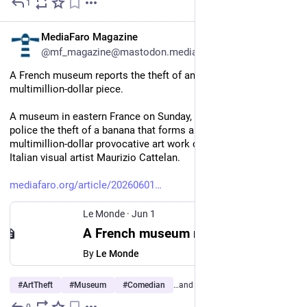
1
Jun 2
*
EN
MediaFaro Magazine
@mf_magazine@mastodon.mediafaro.org
A French museum reports the theft of an arty banana, part of a 
multimillion-dollar piece.
A museum in eastern France on Sunday, 31 May, reported to 
police the theft of a banana that forms a core part of a 
multimillion-dollar provocative art work called ‘Comedian’ by 
Italian visual artist Maurizio Cattelan.
mediafaro.org/article/20260601
Le Monde
·
Jun 1
A French museum reports the theft of an arty banana, part of a multimillion-dollar piece.
By
Le Monde
#
ArtTheft
#
Museum
#
Comedian
…and 4 more
0