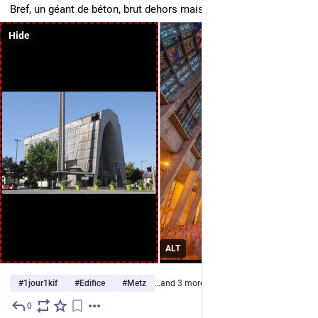
Bref, un géant de béton, brut dehors mais vibrant à l'intérieur.
Hide
ALT
#
1jour1kif
#
Edifice
#
Metz
…and 3 more
0
Jun 25