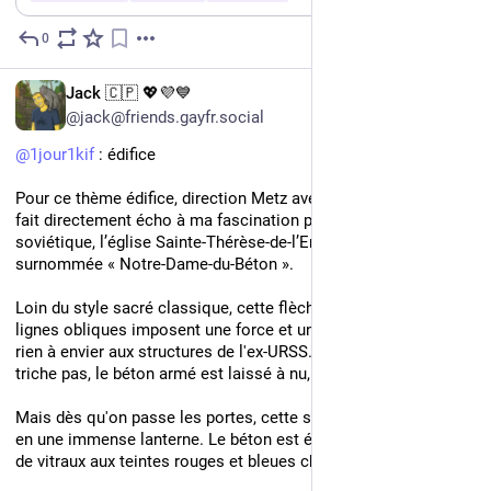
Vous pouvez déjà vous préparer pour vos premiers 41° d'ici 
2034 !
0
Jun 27
FR
Jack 🇨🇵 💖💜💙
@jack@friends.gayfr.social
@
1jour1kif
 : édifice
Pour ce thème édifice, direction Metz avec un monument qui 
fait directement écho à ma fascination pour l'architecture 
soviétique, l’église Sainte-Thérèse-de-l’Enfant-Jésus, 
surnommée « Notre-Dame-du-Béton ».
Loin du style sacré classique, cette flèche de 70 mètres et ses 
lignes obliques imposent une force et une rigueur qui n'ont 
rien à envier aux structures de l'ex-URSS. Ici, le bâtiment ne 
triche pas, le béton armé est laissé à nu, brut.
Mais dès qu'on passe les portes, cette structure se transforme 
en une immense lanterne. Le béton est éclipsé par des milliers 
de vitraux aux teintes rouges et bleues chaudes.