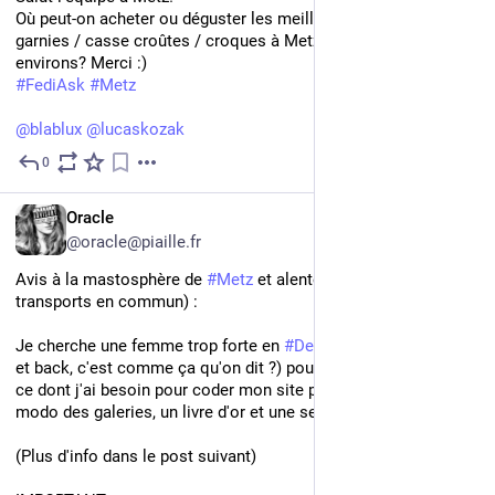
Où peut-on acheter ou déguster les meilleures baguettes 
garnies / casse croûtes / croques à Metz ou dans les 
environs? Merci :)
#
FediAsk
#
Metz
@
blablux
@
lucaskozak
0
6d
FR
Oracle
@oracle@piaille.fr
Avis à la mastosphère de 
#
Metz
 et alentours (accessible 
transports en commun) :
Je cherche une femme trop forte en 
#
DevWeb
 (à la fois front 
et back, c'est comme ça qu'on dit ?) pour m'apprendre à faire 
ce dont j'ai besoin pour coder mon site perso de A à Z (grosso 
modo des galeries, un livre d'or et une section blog)
(Plus d'info dans le post suivant)