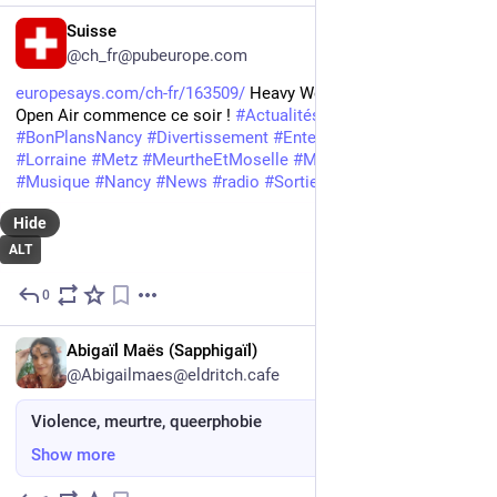
FR
Suisse
@ch_fr@pubeurope.com
europesays.com/ch-fr/163509/
 Heavy Week end : le Nancy 
Open Air commence ce soir ! 
#
Actualités
#
BonPlansMetz
#
BonPlansNancy
#
Divertissement
#
Entertainment
#
infos
#
Lorraine
#
Metz
#
MeurtheEtMoselle
#
Moselle
#
Music
#
Musique
#
Nancy
#
News
#
radio
#
SortiesEnLorraine
#
Suisse
Hide
ALT
0
Jun 6
EN
Abigaïl Maës (Sapphigaïl)
@Abigailmaes@eldritch.cafe
Violence, meurtre, queerphobie
Show more