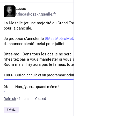
FR
Lucas
@lucaskozak@piaille.fr
La Moselle (et une majorité du Grand Est) passe en zone rouge 
pour la canicule.
Je propose d'annuler le 
#
MastApéroMetz
 prévu ce vendredi et 
d'annoncer bientôt celui pour juillet.
Dites-moi. Dans tous les cas je ne serai pas présent, mais 
n'hésitez pas à vous manifester si vous serez présent au Top 
Room mais il n'y aura pas le fameux totem de 
@
blablux
. 
100
%
Oui on annule et on programme celui de Juillet.
0
%
Non, j'y serai quand même !
Refresh
·
1 person
·
Closed
#
Metz