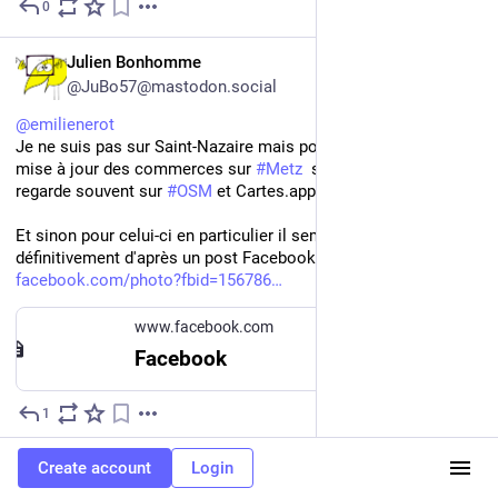
0
May 29
*
FR
Julien Bonhomme
@JuBo57@mastodon.social
@
emilienerot
Je ne suis pas sur Saint-Nazaire mais pour avoir participé à la 
mise à jour des commerces sur 
#
Metz
  sur OpenStreetMap je 
regarde souvent sur 
#
OSM
 et Cartes.app
Et sinon pour celui-ci en particulier il semble bien fermé 
définitivement d'après un post Facebook
facebook.com/photo?fbid=156786
www.facebook.com
Facebook
1
May 27
FR
Create account
Login
Lucas
@lucaskozak@piaille.fr