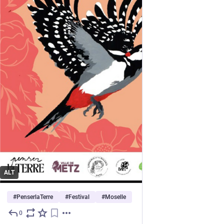
ALT
#
PenserlaTerre
#
Festival
#
Moselle
0
Jun 6