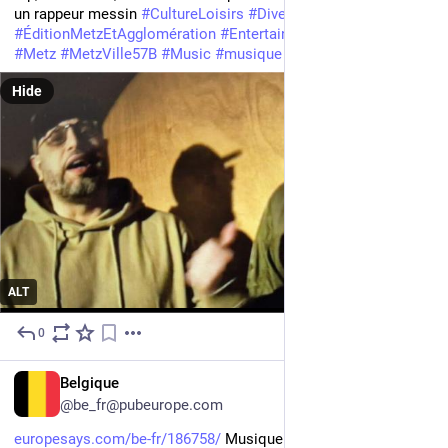
un rappeur messin 
#
CultureLoisirs
#
Divertissement
#
ÉditionMetzEtAgglomération
#
Entertainment
#
FR
#
France
#
Metz
#
MetzVille57B
#
Music
#
musique
#
RégionLorraine
Hide
ALT
0
Jul 26
FR
Belgique
@be_fr@pubeurope.com
europesays.com/be-fr/186758/
 Musique. La star marseillaise 