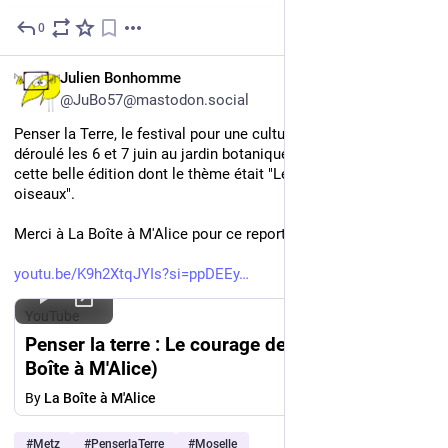
0
Jun 16
FR
Julien Bonhomme
@JuBo57@mastodon.social
Penser la Terre, le festival pour une culture du vivant, s'est 
déroulé les 6 et 7 juin au jardin botanique de Metz. Revivez 
cette belle édition dont le thème était "Le Courage des 
oiseaux".
Merci à La Boîte à M'Alice pour ce reportage.
youtu.be/K9h2XtqJYIs?si=ppDEEy
YouTube
Penser la terre : Le courage des Oiseaux (La
Boîte à M'Alice)
By
La Boîte à M'Alice
#
Metz
#
PenserlaTerre
#
Moselle