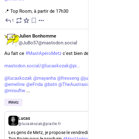
📍 Top Room, à partir de 17h30
1
Jul 30
*
FR
Julien Bonhomme
@JuBo57@mastodon.social
Au fait ce 
#
MastApéroMetz
 c'est bien demain ?
mastodon.social/@lucaskozak@pi
@
lucaskozak
@
mayanha
@
fresseng
@
julienfalgas
@
Lio57
@
emeline
@
eFrida
@
bstn
@
TheAustrasianGoat
@
gllmr
@
misuftw
 ...
#
Metz
FR
Lucas
@lucaskozak@piaille.fr
Les gens de Metz, je propose le vendredi 31 juillet à 17h30 au 
Top Room pour le prochain 
#
MastApéroMetz
.